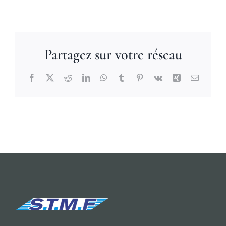
Partagez sur votre réseau
Facebook
X
Reddit
LinkedIn
WhatsApp
Tumblr
Pinterest
Vk
Xing
Email